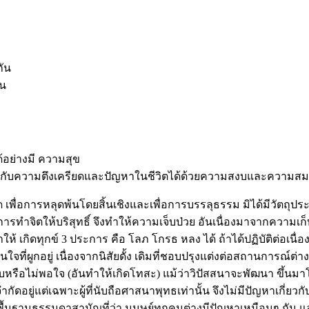
กัน
ัน
้อย่างมี ความสุข
ผชิญกับความตึงเครียดและปัญหาในชีวิตได้ด้วยความสงบและความสม
พื่อการหลุดพ้นโดยสิ้นเชิงและเพื่อการบรรลุธรรม มิได้มีวัตถุประส
ทำจิตให้บริสุทธิ์ จึงทำให้ความเจ็บป่วย อันเนื่องมาจากความเก
้ เกิดทุกข์ 3 ประการ คือ โลภ โกรธ หลง ได้ ถ้าได้ปฏิบัติต่อเนื่อ
ี่ผูกอยู่ เนื่องจากนิสัยดั้ง เดิมที่ชอบปรุงแต่งต่อสถานการณ์ต่าง
ือไม่พอใจ (อันทำให้เกิดโทสะ) แม้ว่าวิปัสสนาจะพัฒนา ขึ้นมาโดย
กัดอยู่แต่เฉพาะผู้ที่นับถือศาสนาพุทธเท่านั้น จึงไม่มีปัญหาเกี่ยวก
บนพื้นฐานธรรมดาสามัญที่ว่า มนุษย์ทุกคนต่างมีปัญหาเหมือนๆ กัน แล