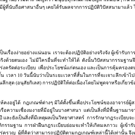
มีผู้ที่นับถือศาสนาอื่นๆ เคยได้รับผลจากการปฏิบัติวิปัสสนามาแล้ว 
เรื่องง่ายอย่างแน่นอน เราจะต้องปฏิบัติอย่างจริงจัง ผู้เข้ารับกา
ริงด้วยตนเอง ไม่มีใครอื่นที่จะทำให้ได้ ดังนั้นวิปัสสนากรรมฐาน
มเคร่งครัดต่อระเบียบ เพื่อประโยชน์แก่ตนเอง และเป็นการคุ้มครอง
 เวลา 10 วันนี้นับว่าเป็นระยะเวลาที่สั้นในการที่จะเจาะลึกเข้าไป
นลึกสุด (อนุสัยกิเลส) การปฏิบัติให้ต่อเนื่องโดยไม่พูดจาหรือเกี่ยวข
คงอยู่ได้ กฎเกณฑ์ต่างๆ มิได้ตั้งขึ้นเพื่อประโยชน์ของอาจารย์ผู้ส
วามเชื่องมงายที่มีอยู่ในบางศาสนา แต่เป็นสิ่งที่มีพื้นฐานมาจ
ละยังเป็นสิ่งที่มีเหตุผลเป็นวิทยาศาสตร์ การรักษากฎระเบียบจะก
ัติกรรมฐาน การฝ่าฝืนกฎระเบียบย่อมจะทำให้เกิดมลภาวะ ผู้เข้าร
่ครวญ ผู้ที่คิดว่าสามารถปฏิบัติตามกฎเกณฑ์เหล่านี้ได้เท่านั้น จ