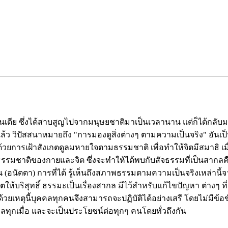
ของอินเดีย ซึ่งได้สาบสูญไปจากมนุษยชาติมาเป็นเวลานาน แต่ก็ได้กลับ
าแล้ว วิปัสสนาหมายถึง "การมองดูสิ่งต่างๆ ตามความเป็นจริง" อัน
้วยการเฝ้าสังเกตดูลมหายใจตามธรรมชาติ เพื่อทำให้จิตมีสมาธิ เมื่อ
มธรรมชาติของกายและจิต ซึ่งจะทำให้ได้พบกับสัจธรรมที่เป็นสากลคื
น (อนัตตา) การที่ได้ รู้เห็นถึงสภาพธรรมตามความเป็นจริงเหล่านี้
บริสุทธิ์ ธรรมะเป็นเรื่องสากล มีไว้สำหรับแก้ไขปัญหา ต่างๆ ที
วยเหตุนี้บุคคลทุกคนจึงสามารถจะปฏิบัติได้อย่างเสรี โดยไม่มีข้อ
ลทุกเมื่อ และจะเป็นประโยชน์ต่อทุกๆ คนโดยทั่วถึงกัน