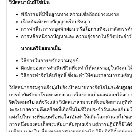
วิปัสสนานั้นมิใช่เป็น
พิธีกรรมที่มีพื้นฐานทาง ความเชื่อถืออย่างงมงาย
เรื่องบันเทิงทางปัญญาหรือปรัชญา
การพักฟื้น การหยุดพักผ่อน หรือโอกาสที่จะมาสังสรรค์
การหลีกหนีจากปัญหาและ ความยุ่งยากในชีวิตประจำว
หากแต่วิปัสสนาเป็น
วิธีการในการขจัดความทุกข์
ศิลปะของการดำเนินชีวิตที่จะทำให้คนเราอยู่ในสังคมได
วิธีการทำจิตให้บริสุทธิ์ ซึ่งจะทำให้คนเราสามารถเ
วิปัสสนากรรมฐานจึงมุ่งไปยังเป้าหมายทางจิตใจในระดับสูงสุด เ
การบำบัดรักษาโรคทางกาย แต่ เนื่องจากเป็นผลพลอยได้จากการ
จิตใจหมดไป แท้จริงแล้ว วิปัสสนาสามารถที่จะขจัดสาเหตุที่ทำให
จะระบายความตึงเครียดที่เกิดขึ้นในชีวิตประจำวันและแก้ปมในใจท
แต่งไปในทางที่ชอบหรือพอใจ (อันทำให้เกิดโลภะ) และไม่ชอบหร
การหนึ่งของสมเด็จพระสัมมาสัมพุทธเจ้า แต่การปฏิบัติก็มิได้จำ
เปลี่ยนแปลงใน เรื่องของศาสนาแต่อย่างใด วิธีปฏิบัติตั้งอยู่