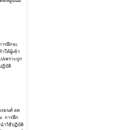
คลผู้นั้นมี
บการฝึกจะ
ให้ผู้เข้า
ไปเพราะถูก
ฏิบัติ
องมนต์ อด
รม การฝึก
ำวิธีปฏิบัติ