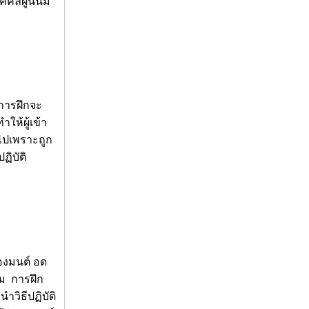
คลผู้นั้นมี
บการฝึกจะ
ให้ผู้เข้า
ไปเพราะถูก
ฏิบัติ
องมนต์ อด
รม การฝึก
ำวิธีปฏิบัติ