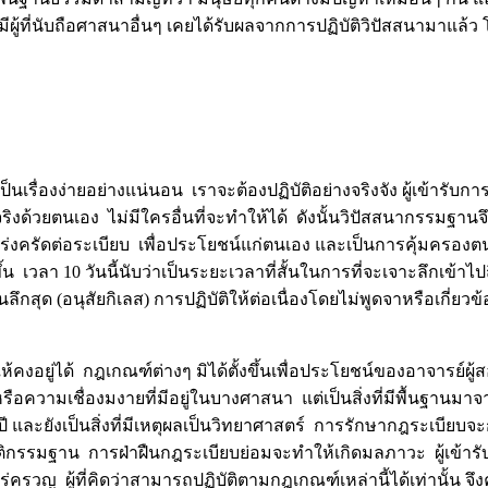
มีผู้ที่นับถือศาสนาอื่นๆ เคยได้รับผลจากการปฏิบัติวิปัสสนามาแล้ว 
เรื่องง่ายอย่างแน่นอน เราจะต้องปฏิบัติอย่างจริงจัง ผู้เข้ารับกา
ริงด้วยตนเอง ไม่มีใครอื่นที่จะทำให้ได้ ดังนั้นวิปัสสนากรรมฐาน
มเคร่งครัดต่อระเบียบ เพื่อประโยชน์แก่ตนเอง และเป็นการคุ้มครอง
 เวลา 10 วันนี้นับว่าเป็นระยะเวลาที่สั้นในการที่จะเจาะลึกเข้าไป
นลึกสุด (อนุสัยกิเลส) การปฏิบัติให้ต่อเนื่องโดยไม่พูดจาหรือเกี่ยวข
คงอยู่ได้ กฎเกณฑ์ต่างๆ มิได้ตั้งขึ้นเพื่อประโยชน์ของอาจารย์ผู้ส
วามเชื่องมงายที่มีอยู่ในบางศาสนา แต่เป็นสิ่งที่มีพื้นฐานมาจ
ละยังเป็นสิ่งที่มีเหตุผลเป็นวิทยาศาสตร์ การรักษากฎระเบียบจะก
ัติกรรมฐาน การฝ่าฝืนกฎระเบียบย่อมจะทำให้เกิดมลภาวะ ผู้เข้าร
่ครวญ ผู้ที่คิดว่าสามารถปฏิบัติตามกฎเกณฑ์เหล่านี้ได้เท่านั้น จ