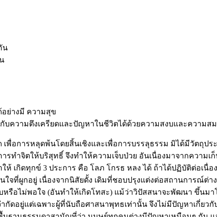
กัน
ัน
้อย่างมี ความสุข
ผชิญกับความตึงเครียดและปัญหาในชีวิตได้ด้วยความสงบและความสม
พื่อการหลุดพ้นโดยสิ้นเชิงและเพื่อการบรรลุธรรม มิได้มีวัตถุประส
ทำจิตให้บริสุทธิ์ จึงทำให้ความเจ็บป่วย อันเนื่องมาจากความเก
้ เกิดทุกข์ 3 ประการ คือ โลภ โกรธ หลง ได้ ถ้าได้ปฏิบัติต่อเนื่อ
ี่ผูกอยู่ เนื่องจากนิสัยดั้ง เดิมที่ชอบปรุงแต่งต่อสถานการณ์ต่าง
ือไม่พอใจ (อันทำให้เกิดโทสะ) แม้ว่าวิปัสสนาจะพัฒนา ขึ้นมาโดย
กัดอยู่แต่เฉพาะผู้ที่นับถือศาสนาพุทธเท่านั้น จึงไม่มีปัญหาเกี่ยวก
บนพื้นฐานธรรมดาสามัญที่ว่า มนุษย์ทุกคนต่างมีปัญหาเหมือนๆ กัน แล