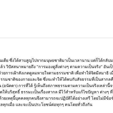
ของอินเดีย ซึ่งได้สาบสูญไปจากมนุษยชาติมาเป็นเวลานาน แต่ก็ได้กลับ
าแล้ว วิปัสสนาหมายถึง "การมองดูสิ่งต่างๆ ตามความเป็นจริง" อัน
้วยการเฝ้าสังเกตดูลมหายใจตามธรรมชาติ เพื่อทำให้จิตมีสมาธิ เมื่อ
มธรรมชาติของกายและจิต ซึ่งจะทำให้ได้พบกับสัจธรรมที่เป็นสากลคื
น (อนัตตา) การที่ได้ รู้เห็นถึงสภาพธรรมตามความเป็นจริงเหล่านี้
บริสุทธิ์ ธรรมะเป็นเรื่องสากล มีไว้สำหรับแก้ไขปัญหา ต่างๆ ที
วยเหตุนี้บุคคลทุกคนจึงสามารถจะปฏิบัติได้อย่างเสรี โดยไม่มีข้อ
ลทุกเมื่อ และจะเป็นประโยชน์ต่อทุกๆ คนโดยทั่วถึงกัน