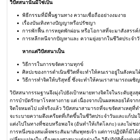
วิปัสสนานั้นมิใช่เป็น
พิธีกรรมที่มีพื้นฐานทาง ความเชื่อถืออย่างงมงาย
เรื่องบันเทิงทางปัญญาหรือปรัชญา
การพักฟื้น การหยุดพักผ่อน หรือโอกาสที่จะมาสังสรรค์
การหลีกหนีจากปัญหาและ ความยุ่งยากในชีวิตประจำว
หากแต่วิปัสสนาเป็น
วิธีการในการขจัดความทุกข์
ศิลปะของการดำเนินชีวิตที่จะทำให้คนเราอยู่ในสังคมได
วิธีการทำจิตให้บริสุทธิ์ ซึ่งจะทำให้คนเราสามารถเ
วิปัสสนากรรมฐานจึงมุ่งไปยังเป้าหมายทางจิตใจในระดับสูงสุด เ
การบำบัดรักษาโรคทางกาย แต่ เนื่องจากเป็นผลพลอยได้จากการ
จิตใจหมดไป แท้จริงแล้ว วิปัสสนาสามารถที่จะขจัดสาเหตุที่ทำให
จะระบายความตึงเครียดที่เกิดขึ้นในชีวิตประจำวันและแก้ปมในใจท
แต่งไปในทางที่ชอบหรือพอใจ (อันทำให้เกิดโลภะ) และไม่ชอบหร
การหนึ่งของสมเด็จพระสัมมาสัมพุทธเจ้า แต่การปฏิบัติก็มิได้จำ
เปลี่ยนแปลงใน เรื่องของศาสนาแต่อย่างใด วิธีปฏิบัติตั้งอยู่