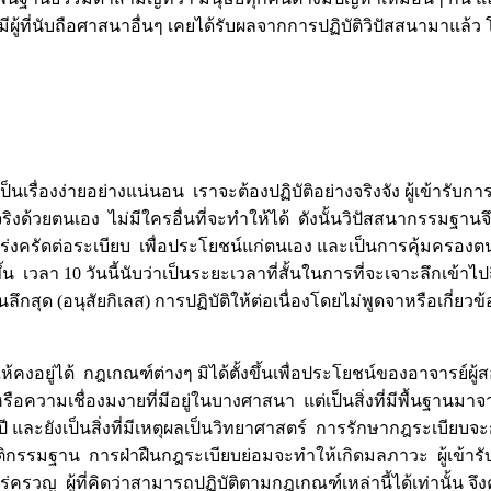
มีผู้ที่นับถือศาสนาอื่นๆ เคยได้รับผลจากการปฏิบัติวิปัสสนามาแล้ว 
เรื่องง่ายอย่างแน่นอน เราจะต้องปฏิบัติอย่างจริงจัง ผู้เข้ารับกา
ริงด้วยตนเอง ไม่มีใครอื่นที่จะทำให้ได้ ดังนั้นวิปัสสนากรรมฐาน
มเคร่งครัดต่อระเบียบ เพื่อประโยชน์แก่ตนเอง และเป็นการคุ้มครอง
 เวลา 10 วันนี้นับว่าเป็นระยะเวลาที่สั้นในการที่จะเจาะลึกเข้าไป
นลึกสุด (อนุสัยกิเลส) การปฏิบัติให้ต่อเนื่องโดยไม่พูดจาหรือเกี่ยวข
คงอยู่ได้ กฎเกณฑ์ต่างๆ มิได้ตั้งขึ้นเพื่อประโยชน์ของอาจารย์ผู้ส
วามเชื่องมงายที่มีอยู่ในบางศาสนา แต่เป็นสิ่งที่มีพื้นฐานมาจ
ละยังเป็นสิ่งที่มีเหตุผลเป็นวิทยาศาสตร์ การรักษากฎระเบียบจะก
ัติกรรมฐาน การฝ่าฝืนกฎระเบียบย่อมจะทำให้เกิดมลภาวะ ผู้เข้าร
่ครวญ ผู้ที่คิดว่าสามารถปฏิบัติตามกฎเกณฑ์เหล่านี้ได้เท่านั้น จ