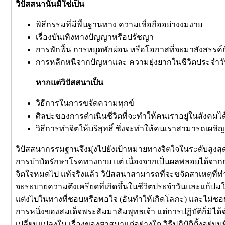
วิปัสสนานั้นมิใช่เป็น
พิธีกรรมที่มีพื้นฐานทาง ความเชื่อถืออย่างงมงาย
เรื่องบันเทิงทางปัญญาหรือปรัชญา
การพักฟื้น การหยุดพักผ่อน หรือโอกาสที่จะมาสังสรรค์
การหลีกหนีจากปัญหาและ ความยุ่งยากในชีวิตประจำว
หากแต่วิปัสสนาเป็น
วิธีการในการขจัดความทุกข์
ศิลปะของการดำเนินชีวิตที่จะทำให้คนเราอยู่ในสังคมได
วิธีการทำจิตให้บริสุทธิ์ ซึ่งจะทำให้คนเราสามารถเ
วิปัสสนากรรมฐานจึงมุ่งไปยังเป้าหมายทางจิตใจในระดับสูงสุด เ
การบำบัดรักษาโรคทางกาย แต่ เนื่องจากเป็นผลพลอยได้จากการ
จิตใจหมดไป แท้จริงแล้ว วิปัสสนาสามารถที่จะขจัดสาเหตุที่ทำให
จะระบายความตึงเครียดที่เกิดขึ้นในชีวิตประจำวันและแก้ปมในใจท
แต่งไปในทางที่ชอบหรือพอใจ (อันทำให้เกิดโลภะ) และไม่ชอบหร
การหนึ่งของสมเด็จพระสัมมาสัมพุทธเจ้า แต่การปฏิบัติก็มิได้จำ
เปลี่ยนแปลงใน เรื่องของศาสนาแต่อย่างใด วิธีปฏิบัติตั้งอยู่