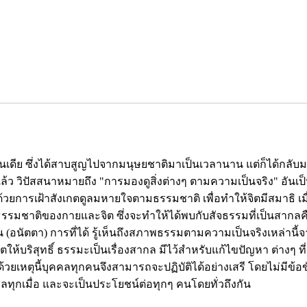
ของอินเดีย ซึ่งได้สาบสูญไปจากมนุษยชาติมาเป็นเวลานาน แต่ก็ได้กลับ
าแล้ว วิปัสสนาหมายถึง "การมองดูสิ่งต่างๆ ตามความเป็นจริง" อัน
้วยการเฝ้าสังเกตดูลมหายใจตามธรรมชาติ เพื่อทำให้จิตมีสมาธิ เมื่อ
มธรรมชาติของกายและจิต ซึ่งจะทำให้ได้พบกับสัจธรรมที่เป็นสากลคื
น (อนัตตา) การที่ได้ รู้เห็นถึงสภาพธรรมตามความเป็นจริงเหล่านี้
บริสุทธิ์ ธรรมะเป็นเรื่องสากล มีไว้สำหรับแก้ไขปัญหา ต่างๆ ที
วยเหตุนี้บุคคลทุกคนจึงสามารถจะปฏิบัติได้อย่างเสรี โดยไม่มีข้อ
ลทุกเมื่อ และจะเป็นประโยชน์ต่อทุกๆ คนโดยทั่วถึงกัน