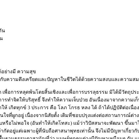
กัน
ัน
้อย่างมี ความสุข
ผชิญกับความตึงเครียดและปัญหาในชีวิตได้ด้วยความสงบและความสม
พื่อการหลุดพ้นโดยสิ้นเชิงและเพื่อการบรรลุธรรม มิได้มีวัตถุประส
ทำจิตให้บริสุทธิ์ จึงทำให้ความเจ็บป่วย อันเนื่องมาจากความเก
้ เกิดทุกข์ 3 ประการ คือ โลภ โกรธ หลง ได้ ถ้าได้ปฏิบัติต่อเนื่อ
ี่ผูกอยู่ เนื่องจากนิสัยดั้ง เดิมที่ชอบปรุงแต่งต่อสถานการณ์ต่าง
ือไม่พอใจ (อันทำให้เกิดโทสะ) แม้ว่าวิปัสสนาจะพัฒนา ขึ้นมาโดย
กัดอยู่แต่เฉพาะผู้ที่นับถือศาสนาพุทธเท่านั้น จึงไม่มีปัญหาเกี่ยวก
บนพื้นฐานธรรมดาสามัญที่ว่า มนุษย์ทุกคนต่างมีปัญหาเหมือนๆ กัน แล