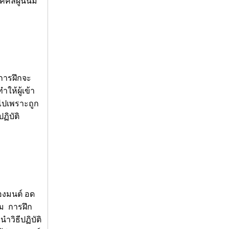
คลผู้นั้นมี
บการฝึกจะ
ให้ผู้เข้า
ไปเพราะถูก
ฏิบัติ
องมนต์ อด
รม การฝึก
ำวิธีปฏิบัติ