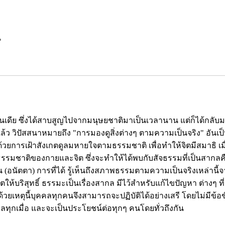
น
ของอินเดีย ซึ่งได้สาบสูญไปจากมนุษยชาติมาเป็นเวลานาน แต่ก็ได้กลับ
าแล้ว วิปัสสนาหมายถึง "การมองดูสิ่งต่างๆ ตามความเป็นจริง" อัน
้วยการเฝ้าสังเกตดูลมหายใจตามธรรมชาติ เพื่อทำให้จิตมีสมาธิ เมื่อ
มธรรมชาติของกายและจิต ซึ่งจะทำให้ได้พบกับสัจธรรมที่เป็นสากลคื
น (อนัตตา) การที่ได้ รู้เห็นถึงสภาพธรรมตามความเป็นจริงเหล่านี้
บริสุทธิ์ ธรรมะเป็นเรื่องสากล มีไว้สำหรับแก้ไขปัญหา ต่างๆ ที
วยเหตุนี้บุคคลทุกคนจึงสามารถจะปฏิบัติได้อย่างเสรี โดยไม่มีข้อ
ลทุกเมื่อ และจะเป็นประโยชน์ต่อทุกๆ คนโดยทั่วถึงกัน