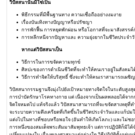
วิปัสสนานั้นมิใช่เป็น
พิธีกรรมที่มีพื้นฐานทาง ความเชื่อถืออย่างงมงาย
เรื่องบันเทิงทางปัญญาหรือปรัชญา
การพักฟื้น การหยุดพักผ่อน หรือโอกาสที่จะมาสังสรรค์
การหลีกหนีจากปัญหาและ ความยุ่งยากในชีวิตประจำว
หากแต่วิปัสสนาเป็น
วิธีการในการขจัดความทุกข์
ศิลปะของการดำเนินชีวิตที่จะทำให้คนเราอยู่ในสังคมได
วิธีการทำจิตให้บริสุทธิ์ ซึ่งจะทำให้คนเราสามารถเ
วิปัสสนากรรมฐานจึงมุ่งไปยังเป้าหมายทางจิตใจในระดับสูงสุด เ
การบำบัดรักษาโรคทางกาย แต่ เนื่องจากเป็นผลพลอยได้จากการ
จิตใจหมดไป แท้จริงแล้ว วิปัสสนาสามารถที่จะขจัดสาเหตุที่ทำให
จะระบายความตึงเครียดที่เกิดขึ้นในชีวิตประจำวันและแก้ปมในใจท
แต่งไปในทางที่ชอบหรือพอใจ (อันทำให้เกิดโลภะ) และไม่ชอบหร
การหนึ่งของสมเด็จพระสัมมาสัมพุทธเจ้า แต่การปฏิบัติก็มิได้จำ
เปลี่ยนแปลงใน เรื่องของศาสนาแต่อย่างใด วิธีปฏิบัติตั้งอยู่