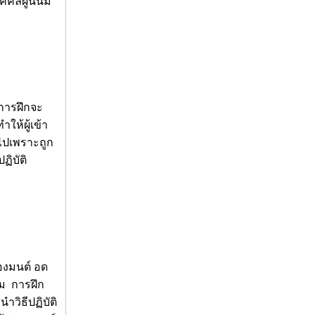
คลผู้นั้นมี
บการฝึกจะ
ให้ผู้เข้า
ไปเพราะถูก
ฏิบัติ
องมนต์ อด
รม การฝึก
ำวิธีปฏิบัติ