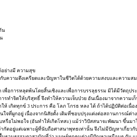
กัน
ัน
้อย่างมี ความสุข
ผชิญกับความตึงเครียดและปัญหาในชีวิตได้ด้วยความสงบและความสม
พื่อการหลุดพ้นโดยสิ้นเชิงและเพื่อการบรรลุธรรม มิได้มีวัตถุประส
ทำจิตให้บริสุทธิ์ จึงทำให้ความเจ็บป่วย อันเนื่องมาจากความเก
้ เกิดทุกข์ 3 ประการ คือ โลภ โกรธ หลง ได้ ถ้าได้ปฏิบัติต่อเนื่อ
ี่ผูกอยู่ เนื่องจากนิสัยดั้ง เดิมที่ชอบปรุงแต่งต่อสถานการณ์ต่าง
ือไม่พอใจ (อันทำให้เกิดโทสะ) แม้ว่าวิปัสสนาจะพัฒนา ขึ้นมาโดย
กัดอยู่แต่เฉพาะผู้ที่นับถือศาสนาพุทธเท่านั้น จึงไม่มีปัญหาเกี่ยวก
บนพื้นฐานธรรมดาสามัญที่ว่า มนุษย์ทุกคนต่างมีปัญหาเหมือนๆ กัน แล