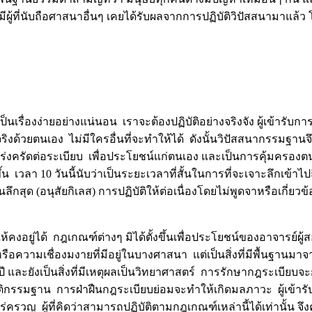
มีผู้ที่นับถือศาสนาอื่นๆ เคยได้รับผลจากการปฏิบัติวิปัสสนามาแล้ว 
เรื่องง่ายอย่างแน่นอน เราจะต้องปฏิบัติอย่างจริงจัง ผู้เข้ารับกา
ริงด้วยตนเอง ไม่มีใครอื่นที่จะทำให้ได้ ดังนั้นวิปัสสนากรรมฐาน
มเคร่งครัดต่อระเบียบ เพื่อประโยชน์แก่ตนเอง และเป็นการคุ้มครอง
 เวลา 10 วันนี้นับว่าเป็นระยะเวลาที่สั้นในการที่จะเจาะลึกเข้าไป
นลึกสุด (อนุสัยกิเลส) การปฏิบัติให้ต่อเนื่องโดยไม่พูดจาหรือเกี่ยวข
คงอยู่ได้ กฎเกณฑ์ต่างๆ มิได้ตั้งขึ้นเพื่อประโยชน์ของอาจารย์ผู้ส
วามเชื่องมงายที่มีอยู่ในบางศาสนา แต่เป็นสิ่งที่มีพื้นฐานมาจ
ละยังเป็นสิ่งที่มีเหตุผลเป็นวิทยาศาสตร์ การรักษากฎระเบียบจะก
ัติกรรมฐาน การฝ่าฝืนกฎระเบียบย่อมจะทำให้เกิดมลภาวะ ผู้เข้าร
่ครวญ ผู้ที่คิดว่าสามารถปฏิบัติตามกฎเกณฑ์เหล่านี้ได้เท่านั้น จ