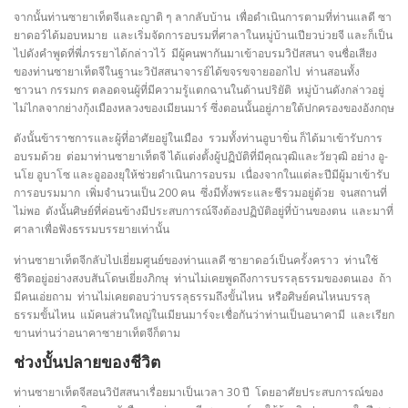
จากนั้นท่านซายาเท็ตจีและญาติ ๆ ลากลับบ้าน เพื่อดำเนินการตามที่ท่านแลดี ซา
ยาดอว์ได้มอบหมาย และเริ่มจัดการอบรมที่ศาลาในหมู่บ้านเปียวบ่วยจี และก็เป็น
ไปดังคำพูดที่พี่ภรรยาได้กล่าวไว้ มีผู้คนพากันมาเข้าอบรมวิปัสสนา จนชื่อเสียง
ของท่านซายาเท็ตจีในฐานะวิปัสสนาจารย์ได้ขจรขจายออกไป ท่านสอนทั้ง
ชาวนา กรรมกร ตลอดจนผู้ที่มีความรู้แตกฉานในด้านปริยัติ หมู่บ้านดังกล่าวอยู่
ไม่ไกลจากย่างกุ้งเมืองหลวงของเมียนมาร์ ซึ่งตอนนั้นอยู่ภายใต้ปกครองของอังกฤษ
ดังนั้นข้าราชการและผู้ที่อาศัยอยู่ในเมือง รวมทั้งท่านอูบาขิ่น ก็ได้มาเข้ารับการ
อบรมด้วย ต่อมาท่านซายาเท็ตจี ได้แต่งตั้งผู้ปฏิบัติที่มีคุณวุฒิและวัยวุฒิ อย่าง อู-
นโย อูบาโซ และอูอองยุให้ช่วยดำเนินการอบรม เนื่องจากในแต่ละปีมีผู้มาเข้ารับ
การอบรมมาก เพิ่มจำนวนเป็น 200 คน ซึ่งมีทั้งพระและชีรวมอยู่ด้วย จนสถานที่
ไม่พอ ดังนั้นศิษย์ที่ค่อนข้างมีประสบการณ์จึงต้องปฏิบัติอยู่ที่บ้านของตน และมาที่
ศาลาเพื่อฟังธรรมบรรยายเท่านั้น
ท่านซายาเท็ตจีกลับไปเยี่ยมศูนย์ของท่านแลดี ซายาดอว์เป็นครั้งคราว ท่านใช้
ชีวิตอยู่อย่างสงบสันโดษเยี่ยงภิกษุ ท่านไม่เคยพูดถึงการบรรลุธรรมของตนเอง ถ้า
มีคนเอ่ยถาม ท่านไม่เคยตอบว่าบรรลุธรรมถึงขั้นไหน หรือศิษย์คนไหนบรรลุ
ธรรมขั้นไหน แม้คนส่วนใหญ่ในเมียนมาร์จะเชื่อกันว่าท่านเป็นอนาคามี และเรียก
ขานท่านว่าอนาคาซายาเท็ตจีก็ตาม
ช่วงบั้นปลายของชีวิต
ท่านซายาเท็ตจีสอนวิปัสสนาเรื่อยมาเป็นเวลา 30 ปี โดยอาศัยประสบการณ์ของ