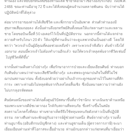
ท่านเอง และหยิบยกหนังสือของท่านแลดี ซายาดอว์มาใช้อ้างอิงประกอบ ในปีพ.ศ.
2488 ขณะท่านมีอายุ 72 ปี และได้สั่งสอนผู้คนจำนวนหลายพันคน นับว่าท่านได้
ปฏิบัติหน้าที่ได้ลุล่วง
ต่อมาภรรยาของท่านได้เสียชีวิต และพี่ภรรยาเป็นอัมพาต ส่วนตัวท่านเองมี
สุขภาพเสื่อมถอยลง ดังนั้นท่านจึงยกทรัพย์สินทั้งหมดให้แก่หลานสาวและหลาน
ชาย โดยขอปันเนื้อที่ 50 เอเคอร์ไว้เป็นที่ปฏิบัติธรรม นอกจากนี้ท่านได้แจกจ่าย
ควายสำหรับไถนา 20 ตัว ให้แก่ผู้ที่ท่านเห็นว่าจะดูแลพวกมันเป็นอย่างดี โดยให้
พรว่า
“พวกเจ้าเป็นผู้มีคุณที่คอยช่วยเหลือข้า เพราะพวกเจ้าทีเดียว ต้นข้าวจึงได้
งอกงาม ตอนนี้พวกเจ้าไม่ต้องทำงานอีกแล้ว ขอให้พวกเจ้าหลุดพ้นจากชีวิตเช่นนี้
ไปสู่ชีวิตที่ดีขึ้น”
จากนั้นท่านเดินทางไปย่างกุ้ง เพื่อรักษาอาการป่วยและเยี่ยมเยียนศิษย์ ท่านบอก
กับศิษย์บางคนว่าท่านจะเสียชีวิตที่ย่างกุ้ง และศพจะถูกฌาปนกิจในที่ที่ไม่ใช่
ฌาปนสถานมาก่อน ทั้งยังบอกด้วยว่าอย่าเก็บเถ้ากระดูกของท่านไว้ในสถานที่สัก
การะ เพราะท่านยังไม่หลุดพ้นจากกิเลสโดยสิ้นเชิง ซึ่งนั่นหมายความว่าท่านยัง
ไม่บรรลุอรหัตตผล
ศิษย์คนหนึ่งของท่านได้ก่อตั้งศูนย์วิปัสสนาขึ้นที่อาร์ซานิกง ทางเนินเขาด้านเหนือ
ของพระมหาเจดีย์ชเวดากอง ใกล้กับสถานที่หลบภัย ซึ่งสร้างขึ้นในสมัย
สงครามโลกครั้งที่สอง ท่านซายาเท็ตจีจึงใช้หลุมหลบภัยดังกล่าวเป็นที่ปฏิบัติ
ธรรม กลางคืนท่านจะพักอยู่กับอาจารย์ผู้ช่วยท่านหนึ่ง ศิษย์จากย่างกุ้ง รวมทั้ง
ท่านอูบาขิ่น (อธิบดีกรมบัญชีกลาง) และท่านอูซานเต็น (ผู้ตรวจการภาษี) จะมา
เยี่ยมเยียนท่านเท่าที่โอกาสจะเอื้ออำนวย ท่านมักบอกกล่าวแก่ทุกคนที่มาเยี่ยมว่า