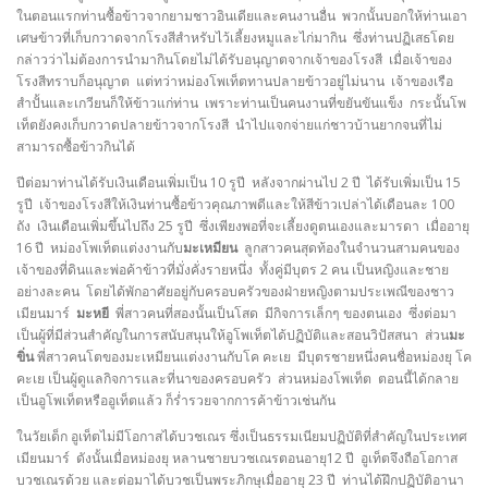
ในตอนแรกท่านซื้อข้าวจากยามชาวอินเดียและคนงานอื่น พวกนั้นบอกให้ท่านเอา
เศษข้าวที่เก็บกวาดจากโรงสีสำหรับไว้เลี้ยงหมูและไก่มากิน ซึ่งท่านปฏิเสธโดย
กล่าวว่าไม่ต้องการนำมากินโดยไม่ได้รับอนุญาตจากเจ้าของโรงสี เมื่อเจ้าของ
โรงสีทราบก็อนุญาต แต่ทว่าหม่องโพเท็ตทานปลายข้าวอยู่ไม่นาน เจ้าของเรือ
สำปั้นและเกวียนก็ให้ข้าวแก่ท่าน เพราะท่านเป็นคนงานที่ขยันขันแข็ง กระนั้นโพ
เท็ตยังคงเก็บกวาดปลายข้าวจากโรงสี นำไปแจกจ่ายแก่ชาวบ้านยากจนที่ไม่
สามารถซื้อข้าวกินได้
ปีต่อมาท่านได้รับเงินเดือนเพิ่มเป็น 10 รูปี หลังจากผ่านไป 2 ปี ได้รับเพิ่มเป็น 15
รูปี เจ้าของโรงสีให้เงินท่านซื้อข้าวคุณภาพดีและให้สีข้าวเปล่าได้เดือนละ 100
ถัง เงินเดือนเพิ่มขึ้นไปถึง 25 รูปี ซึ่งเพียงพอที่จะเลี้ยงดูตนเองและมารดา เมื่ออายุ
16 ปี หม่องโพเท็ตแต่งงานกับ
มะเหมียน
ลูกสาวคนสุดท้องในจำนวนสามคนของ
เจ้าของที่ดินและพ่อค้าข้าวที่มั่งคั่งรายหนึ่ง ทั้งคู่มีบุตร 2 คน เป็นหญิงและชาย
อย่างละคน โดยได้พักอาศัยอยู่กับครอบครัวของฝ่ายหญิงตามประเพณีของชาว
เมียนมาร์
มะหยี
พี่สาวคนที่สองนั้นเป็นโสด มีกิจการเล็กๆ ของตนเอง ซึ่งต่อมา
เป็นผู้ที่มีส่วนสำคัญในการสนับสนุนให้อูโพเท็ตได้ปฏิบัติและสอนวิปัสสนา ส่วน
มะ
ขิ่น
พี่สาวคนโตของมะเหมียนแต่งงานกับโค คะเย มีบุตรชายหนึ่งคนชื่อหม่องยุ โค
คะเย เป็นผู้ดูแลกิจการและที่นาของครอบครัว ส่วนหม่องโพเท็ต ตอนนี้ได้กลาย
เป็นอูโพเท็ตหรืออูเท็ตแล้ว ก็ร่ำรวยจากการค้าข้าวเช่นกัน
ในวัยเด็ก อูเท็ตไม่มีโอกาสได้บวชเณร ซึ่งเป็นธรรมเนียมปฏิบัติที่สำคัญในประเทศ
เมียนมาร์ ดังนั้นเมื่อหม่องยุ หลานชายบวชเณรตอนอายุ12 ปี อูเท็ตจึงถือโอกาส
บวชเณรด้วย และต่อมาได้บวชเป็นพระภิกษุเมื่ออายุ 23 ปี ท่านได้ฝึกปฏิบัติอานา