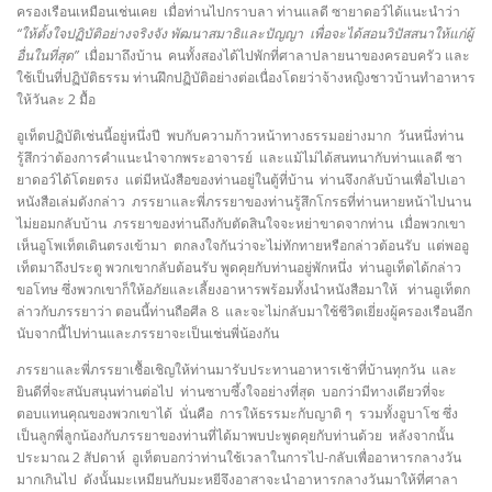
ครองเรือนเหมือนเช่นเคย เมื่อท่านไปกราบลา ท่านแลดี ซายาดอว์ได้แนะนำว่า
“ให้ตั้งใจปฏิบัติอย่างจริงจัง พัฒนาสมาธิและปัญญา เพื่อจะได้สอนวิปัสสนาให้แก่ผู้
อื่นในที่สุด”
เมื่อมาถึงบ้าน คนทั้งสองได้ไปพักที่ศาลาปลายนาของครอบครัว และ
ใช้เป็นที่ปฏิบัติธรรม ท่านฝึกปฏิบัติอย่างต่อเนื่องโดยว่าจ้างหญิงชาวบ้านทำอาหาร
ให้วันละ 2 มื้อ
อูเท็ตปฏิบัติเช่นนี้อยู่หนึ่งปี พบกับความก้าวหน้าทางธรรมอย่างมาก วันหนึ่งท่าน
รู้สึกว่าต้องการคำแนะนำจากพระอาจารย์ และแม้ไม่ได้สนทนากับท่านแลดี ซา
ยาดอว์ได้โดยตรง แต่มีหนังสือของท่านอยู่ในตู้ที่บ้าน ท่านจึงกลับบ้านเพื่อไปเอา
หนังสือเล่มดังกล่าว ภรรยาและพี่ภรรยาของท่านรู้สึกโกรธที่ท่านหายหน้าไปนาน
ไม่ยอมกลับบ้าน ภรรยาของท่านถึงกับตัดสินใจจะหย่าขาดจากท่าน เมื่อพวกเขา
เห็นอูโพเท็ตเดินตรงเข้ามา ตกลงใจกันว่าจะไม่ทักทายหรือกล่าวต้อนรับ แต่พออู
เท็ตมาถึงประตู พวกเขากลับต้อนรับ พูดคุยกับท่านอยู่พักหนึ่ง ท่านอูเท็ตได้กล่าว
ขอโทษ ซึ่งพวกเขาก็ให้อภัยและเลี้ยงอาหารพร้อมทั้งนำหนังสือมาให้ ท่านอูเท็ตก
ล่าวกับภรรยาว่า ตอนนี้ท่านถือศีล 8 และจะไม่กลับมาใช้ชีวิตเยี่ยงผู้ครองเรือนอีก
นับจากนี้ไปท่านและภรรยาจะเป็นเช่นพี่น้องกัน
ภรรยาและพี่ภรรยาเชื้อเชิญให้ท่านมารับประทานอาหารเช้าที่บ้านทุกวัน และ
ยินดีที่จะสนับสนุนท่านต่อไป ท่านซาบซึ้งใจอย่างที่สุด บอกว่ามีทางเดียวที่จะ
ตอบแทนคุณของพวกเขาได้ นั่นคือ การให้ธรรมะกับญาติ ๆ รวมทั้งอูบาโซ ซึ่ง
เป็นลูกพี่ลูกน้องกับภรรยาของท่านที่ได้มาพบปะพูดคุยกับท่านด้วย หลังจากนั้น
ประมาณ 2 สัปดาห์ อูเท็ตบอกว่าท่านใช้เวลาในการไป-กลับเพื่ออาหารกลางวัน
มากเกินไป ดังนั้นมะเหมียนกับมะหยีจึงอาสาจะนำอาหารกลางวันมาให้ที่ศาลา