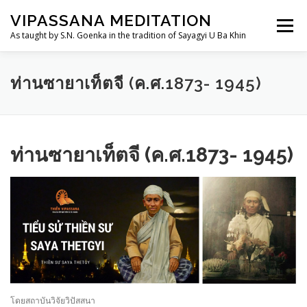
Skip
VIPASSANA MEDITATION
to
Menu
content
As taught by S.N. Goenka in the tradition of Sayagyi U Ba Khin
THAILANDDHAMMA.ORG
วิปัสสนากรรมฐาน
ท่านซายาเท็ตจี (ค.ศ.1873- 1945)
การอบรม
อานาปานสติสำหรับเด็กและเยาวชน
ท่านซายาเท็ตจี (ค.ศ.1873- 1945)
TH
ประวัติ
ศูนย์ฯ/สถานที่
โดยสถาบันวิจัยวิปัสสนา