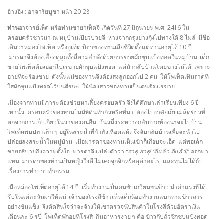
อ้างอิง : อาจาริยบูชา หน้า 20-28
ท่าน
อาจารย์เท็ต หรือท่านซายาเท็ตจี เกิดวันที่ 27 มิถุนายน พ.ศ. 2416 ใน
ครอบครัวชาวนา ณ หมู่บ้านเปียวบ่วยจี ห่างจากกรุงย่างกุ้งไปทางใต้ 8 ไมล์ มีชื่อ
เดิมว่าหม่องโพเท็ต หรืออูเท็ต บิดาของท่านเสียชีวิตตั้งแต่ท่านอายุได้ 10 ปี
มารดาจึงต้องเลี้ยงดูลูกทั้งสี่ตามลำพังด้วยการขายผักชุบแป้งทอดในหมู่บ้าน
เด็ก
ชายโพเท็ตต้องออกไปเร่ขายผักชุบแป้งทอด แต่มักกลับบ้านโดยขายไม่ได้ เพราะ
อายที่จะร้องขาย ดังนั้นแม่ของท่านจึงต้องส่งลูกออกไป 2 คน ให้โพเท็ตเทินถาดที่
ใส่ผักชุบแป้งทอดไว้บนศีรษะ ให้น้องสาวของท่านเป็นคนร้องเร่ขาย
เนื่องจากท่านมีภาระต้องช่วยหาเลี้ยงครอบครัว จึงได้ศึกษาเล่าเรียนเพียง 6 ปี
เท่านั้น ครอบครัวของท่านไม่มีที่ดินทำกินหรือที่นา ต้องไปอาศัยเก็บเมล็ดข้าวที่
ตกจากการเก็บเกี่ยวในนาของคนอื่น วันหนึ่งระหว่างกลับจากท้องนาจะไปบ้าน
โพเท็ตพบปลาเล็ก ๆ อยู่ในสระน้ำที่กำลังเหือดแห้ง จึงจับกลับบ้านเพื่อจะนำไป
ปล่อยลงสระน้ำในหมู่บ้าน เมื่อมารดาของท่านเห็นเข้าก็เกือบจะเอ็ด แต่พอเด็ก
ชายอธิบายถึงความตั้งใจ มารดาจึงเปล่งคำว่า
“สาธุ สาธุ! (ดีแล้ว ดีแล้ว)
” ออกมา
แทน มารดาของท่านเป็นหญิงใจดี ไม่เคยจุกจิกหรือดุด่าอะไร และทนไม่ได้กับ
เรื่องการทำบาปทำกรรม
เมื่อหม่องโพเท็ตอายุได้ 14 ปี เริ่มทำงานเป็นคนขับเกวียนขนข้าว นำค่าแรงที่ได้
รับในแต่ละวันมาให้แม่ เจ้าของโรงสีข้าวเห็นเด็กน้อยทำงานแบกหามข้าวสาร
อย่างขันแข็ง จึงตัดสินใจว่าจะจ้างให้เขาตรวจนับสินค้าในโรงสีด้วยอัตราเงิน
เดือนละ 6 รูปี โพเท็ตพักอยู่ที่โรงสี กินอาหารง่าย ๆ คือ ข้าวกับถั่วซีกชุบแป้งทอด