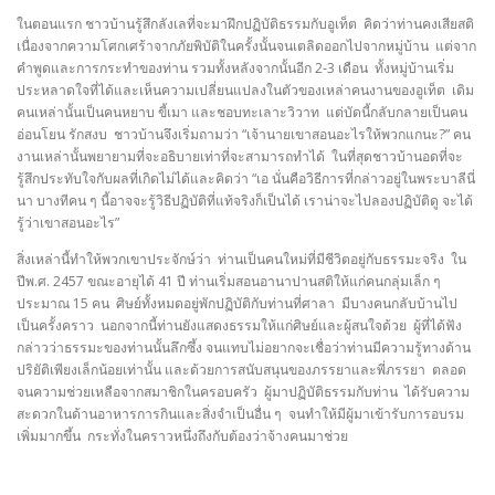
ในตอนแรก ชาวบ้านรู้สึกลังเลที่จะมาฝึกปฏิบัติธรรมกับอูเท็ต คิดว่าท่านคงเสียสติ
เนื่องจากความโศกเศร้าจากภัยพิบัติในครั้งนั้นจนเตลิดออกไปจากหมู่บ้าน แต่จาก
คำพูดและการกระทำของท่าน รวมทั้งหลังจากนั้นอีก 2-3 เดือน ทั้งหมู่บ้านเริ่ม
ประหลาดใจที่ได้และเห็นความเปลี่ยนแปลงในตัวของเหล่าคนงานของอูเท็ต เดิม
คนเหล่านั้นเป็นคนหยาบ ขี้เมา และชอบทะเลาะวิวาท แต่บัดนี้กลับกลายเป็นคน
อ่อนโยน รักสงบ ชาวบ้านจึงเริ่มถามว่า “เจ้านายเขาสอนอะไรให้พวกแกนะ?” คน
งานเหล่านั้นพยายามที่จะอธิบายเท่าที่จะสามารถทำได้ ในที่สุดชาวบ้านอดที่จะ
รู้สึกประทับใจกับผลที่เกิดไม่ได้และคิดว่า “เอ นั่นคือวิธีการที่กล่าวอยู่ในพระบาลีนี่
นา บางทีคน ๆ นี้อาจจะรู้วิธีปฏิบัติที่แท้จริงก็เป็นได้ เราน่าจะไปลองปฏิบัติดู จะได้
รู้ว่าเขาสอนอะไร”
สิ่งเหล่านี้ทำให้พวกเขาประจักษ์ว่า ท่านเป็นคนใหม่ที่มีชีวิตอยู่กับธรรมะจริง ใน
ปีพ.ศ. 2457 ขณะอายุได้ 41 ปี ท่านเริ่มสอนอานาปานสติให้แก่คนกลุ่มเล็ก ๆ
ประมาณ 15 คน ศิษย์ทั้งหมดอยู่พักปฏิบัติกับท่านที่ศาลา มีบางคนกลับบ้านไป
เป็นครั้งคราว นอกจากนี้ท่านยังแสดงธรรมให้แก่ศิษย์และผู้สนใจด้วย ผู้ที่ได้ฟัง
กล่าวว่าธรรมะของท่านนั้นลึกซึ้ง จนแทบไม่อยากจะเชื่อว่าท่านมีความรู้ทางด้าน
ปริยัติเพียงเล็กน้อยเท่านั้น และด้วยการสนับสนุนของภรรยาและพี่ภรรยา ตลอด
จนความช่วยเหลือจากสมาชิกในครอบครัว ผู้มาปฏิบัติธรรมกับท่าน ได้รับความ
สะดวกในด้านอาหารการกินและสิ่งจำเป็นอื่น ๆ จนทำให้มีผู้มาเข้ารับการอบรม
เพิ่มมากขึ้น กระทั่งในคราวหนึ่งถึงกับต้องว่าจ้างคนมาช่วย