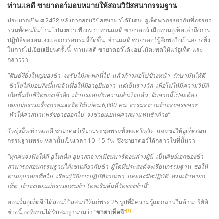
ท่านแลดี ซายาดอว์มอบหมายให้สอนวิปัสสนากรรมฐาน
ประมาณปีพ.ศ.2458 หลังจากสอนวิปัสสนามาได้ปีเศษ อูเท็ตพาภรรยากับพี่ภรรยา
รวมทั้งคนในบ้าน ไปมงยวาเพื่อกราบท่านแลดี ซายาดอว์ เมื่อท่านอูเท็ตเล่าถึงการ
ปฏิบัติของตนเองและการอบรมที่จัดขึ้น ท่านแลดี ซายาดอว์รู้สึกพอใจเป็นอย่างยิ่ง
ในการไปเยี่ยมเยียนครั้งนี้ ท่านแลดี ซายาดอว์ได้มอบไม้ตะพดให้แก่อูเท็ต และ
กล่าวว่า
“ศิษย์ที่ยิ่งใหญ่ของข้า จงรับไม้ตะพดนี่ไป แล้วก้าวต่อไปข้างหน้า รักษามันให้ดี
ข้าไม่ได้มอบสิ่งนี้แก่เจ้าเพื่อให้มีอายุยืนยาว แต่เป็นรางวัล เพื่อไม่ให้มีความวิบัติ
เกิดขึ้นกับชีวิตของเจ้าอีก เจ้าประสบกับความสำเร็จแล้ว นับจากนี้ไปจะต้อง
เผยแผ่ธรรมเรื่องกายและจิตให้แก่คน 6,000 คน ธรรมะจากเจ้าจะขจรขจาย
ทำให้ศาสนาแพร่ขยายออกไป จงช่วยเผยแผ่ศาสนาแทนข้าด้วย”
วันรุ่งขึ้น ท่านแลดี ซายาดอว์เรียกประชุมพระทั้งหมดในวัด และขอให้อูเท็ตสอน
กรรมฐานพระเหล่านั้นเป็นเวลา 10- 15 วัน ซึ่งซายาดอว์ได้กล่าวในที่นั้นว่า
“ทุกคนจงฟังให้ดี อูโพเท็ต อุบาสกจากเมียนมาร์ตอนล่างผู้นี้ เป็นศิษย์เอกของข้า
สามารถสอนกรรมฐานได้เช่นเดียวกับข้า ผู้ใดที่ประสงค์จะเรียนกรรมฐาน ขอให้
ตามอุบาสกเท็ตไป เรียนรู้วิธีการปฏิบัติจากเขา และลงมือปฏิบัติ ส่วนเจ้าทายก
เท็ต เจ้าจงเผยแผ่ธรรมแทนข้า โดยเริ่มต้นที่วัดของข้านี่”
ตอนนั้นอูเท็ตจึงได้สอนวิปัสสนาให้แก่พระ 25 รูปที่มีความรู้แตกฉานในด้านปริยัติ
[1]
ช่วงนี้เองที่ท่านได้รับสมญานามว่า “
ซายาเท็ตจี
”