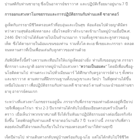
ปานสติกับท่านซายายุ ซึ่งเป็นอาจารย์ฆราวาส และปฏิบัติเรื่อยมาอยู่นาน 7 ปี
การออกแสวงหาโมกขธรรมและการปฏิบัติธรรมกับท่านแลดี ซายาดอว์
อูเท็ตกับภรรยามีชีวิตครอบครัวที่อบอุ่นและเป็นสุข ห้อมล้อมไปด้วยญาติมิตร
ทว่าความสุขต้องพังทลายลง เมื่อโรคอหิวาต์ระบาดเข้ามาในหมู่บ้านเมื่อปีพ.ศ.
2446 มีชาวบ้านได้ล้มตายไปเป็นจำนวนมาก รวมทั้งลูกชายและลูกสาวของอู
เท็ต ซึ่งได้ตายภายในอ้อมแขนของท่าน รวมทั้งโค คะเย พี่เขยและภรรยา ตลอด
จนหลานสาวที่เป็นเพื่อนเล่นกับลูกสาวของท่านด้วย
ภัยพิบัติครั้งนี้สร้างความสะเทือนใจให้แก่อูเท็ตอย่างยิ่ง ท่านจึงขออนุญาต ภรรยา
พี่ภรรยา และญาติ ออกจากหมู่บ้านไปแสวงหา “
ความเป็นอมตะ
” โดยมีเพื่อนชื่ออู-
นโยติดตามไป ท่านตระเวนไปทั่วเมียนมาร์ ได้ศึกษากับครูอาจารย์ต่าง ๆ ทั้งพระ
และฆราวาส ตามสถานที่ฝึกกรรมฐานทั้งบนภูเขาและวัดป่า ในที่สุดท่านได้ขึ้น
เหนือไปมงยวา เพื่อปฏิบัติธรรมกับท่านแลดี ซายาดอว์ ตามคำแนะนำของท่านซา
ยายุ อาจารย์คนแรก
ระหว่างที่แสวงหาโมกขธรรมอยู่นั้น ภรรยากับพี่ภรรยาของท่านยังคงอยู่ที่เปียวบ่
วยจีเพื่อดูแลไร่นา ช่วง 2-3 ปีแรกท่านได้กลับไปเยี่ยมเยียนครอบครัวเป็นครั้ง
คราว เมื่อเห็นว่าพวกเขาสบายดี จึงได้เริ่มหันมาปฏิบัติธรรมอย่างต่อเนื่องจริงจัง
ยิ่งขึ้น โดยพักอยู่กับท่านแลดี ซายาดอว์นานถึง 7 ปี ระหว่างนี้ ภรรยากับพี่สาว
คอยส่งเงินที่ได้จากผลเก็บเกี่ยวในไร่นาของครอบครัวมาให้ท่านทุกปี
เจ็ดปีผ่านไป ท่านเดินทางกลับหมู่บ้านพร้อมกับอู-นโย แต่ไม่ได้กลับไปใช้ชีวิต