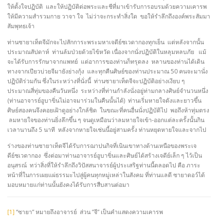
ให้ตั้งใจปฏิบัติ และให้ปฏิบัติต่อพระและชีที่มาเข้ารับการอบรมด้วยความเคารพ
ให้มีความสำรวมกาย วาจา ใจ ไม่ว่าจะกระทำสิ่งใด ขอให้รำลึกถึงองค์พระสัมมา
สัมพุทธเจ้า
ท่านซายาเท็ตจีมักจะไปสักการะพระมหาเจดีย์ชเวดากองทุกเย็น แต่หลังจากนั้น
ประมาณสัปดาห์ ท่านล้มป่วยด้วยไข้หวัด เนื่องจากนั่งปฏิบัติในหลุมหลบภัย แม้
จะได้รับการรักษาจากแพทย์ แต่อาการของท่านก็ทรุดลง หลานของท่านได้เดิน
ทางจากเปียวบ่วยจีมายังย่างกุ้ง และทุกคืนศิษย์ของท่านประมาณ 50 คนจะมานั่ง
ปฏิบัติร่วมกัน ซึ่งในระหว่างที่นั่งนี้ ท่านซายาเท็ตจีจะปฏิบัติอย่างเงียบ ๆ
ประมาณสี่ทุ่มของคืนวันหนึ่ง ระหว่างที่ท่านกำลังนั่งอยู่ท่ามกลางศิษย์จำนวนหนึ่ง
(ท่านอาจารย์อูบาขิ่นไม่อาจมาร่วมในคืนนั้นได้) ท่านเริ่มหายใจดังและยาวขึ้น
ศิษย์สองคนจึงคอยเฝ้าดูอย่างใกล้ชิด ในขณะที่คนอื่นนั่งปฏิบัติไป พอถึงห้าทุ่มตรง
ลมหายใจของท่านยิ่งลึกขึ้น ๆ จนดูเหมือนว่าลมหายใจเข้า-ออกแต่ละครั้งนั้นกิน
เวลานานถึง 5 นาที หลังจากหายใจเช่นนี้อยู่สามครั้ง ท่านหยุดหายใจและจากไป
ร่างของท่านซายาเท็ตจีได้รับการฌาปนกิจที่เนินเขาทางด้านเหนือของพระเจ
ดีย์ชเวดากอง ซึ่งต่อมาท่านอาจารย์อูบาขิ่นและศิษย์ได้สร้างเจดีย์เล็ก ๆ ไว้เป็น
อนุสรณ์ ทว่าสิ่งที่ให้รำลึกถึงวิปัสสนาจารย์ผู้ประเสริฐท่านนี้ตลอดไป คือ ภาระ
หน้าที่ในการเผยแผ่ธรรมะไปสู่ผู้คนทุกหมู่เหล่าในสังคม ที่ท่านแลดี ซายาดอว์ได้
มอบหมายแก่ท่านนั้นยังคงได้รับการสืบสานต่อมา
[1]
“ซายา” หมายถึงอาจารย์ ส่วน ”จี” เป็นคำแสดงความเคารพ