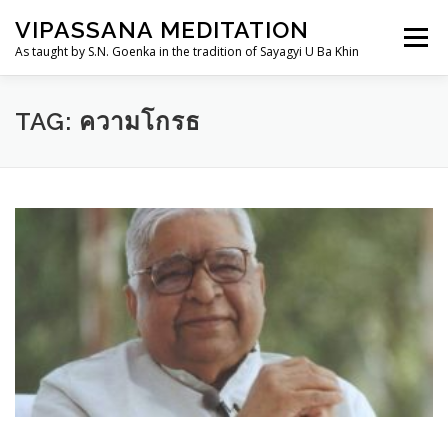
Skip
VIPASSANA MEDITATION
to
Menu
content
As taught by S.N. Goenka in the tradition of Sayagyi U Ba Khin
THAILANDDHAMMA.ORG
วิปัสสนากรรมฐาน
TAG:
ความโกรธ
การอบรม
อานาปานสติสำหรับเด็กและเยาวชน
TH
ประวัติ
ศูนย์ฯ/สถานที่