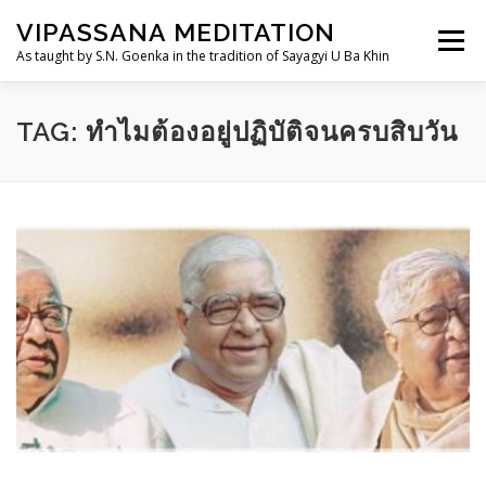
Skip
VIPASSANA MEDITATION
to
Menu
content
As taught by S.N. Goenka in the tradition of Sayagyi U Ba Khin
THAILANDDHAMMA.ORG
วิปัสสนากรรมฐาน
TAG:
ทำไมต้องอยู่ปฏิบัติจนครบสิบวัน
การอบรม
อานาปานสติสำหรับเด็กและเยาวชน
TH
ประวัติ
ศูนย์ฯ/สถานที่