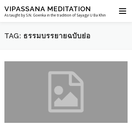
Skip
VIPASSANA MEDITATION
to
Menu
content
As taught by S.N. Goenka in the tradition of Sayagyi U Ba Khin
THAILANDDHAMMA.ORG
วิปัสสนากรรมฐาน
TAG:
ธรรมบรรยายฉบับย่อ
การอบรม
อานาปานสติสำหรับเด็กและเยาวชน
TH
ประวัติ
ศูนย์ฯ/สถานที่