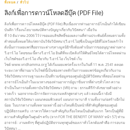
ทั้งหมด
/
ทั่วไป
ลิงก์เพื่อการดาวน์โหลดอีบุ๊ค (PDF File)
ลิงก์เพื่อการดาวน์โหลดอีบุ๊ค (PDF File) สืบเนื่องจากท่านอาจารย์โกเอ็นก้าได้เขียน
บันทึก “เรื่องนโยบายสมบัติทางปัญญาเกี่ยวกับวิปัสสนา” เมื่อวัน
ที่ 10 ธันวาคม 2006 ไว้ว่าขอมอบลิขสิทธิ์ของผลงานที่ท่านประพันธ์ทั้งหมดรวมทั้ง
คำสอนทั้งหมดให้แก่สถาบันวิจัยวิปัสสนา(วี.อาร์.ไอ)ซึ่งเป็นมูลนิธิที่ไม่หวังผลกำไร
ดังนั้นการเผยแพร่สื่อธรรมะต่างๆทางมูลนิธิฯจึงต้องดำเนินการขออนุญาตผ่านทาง
วี.อาร์.ไอ โดยขณะนี้ทางวี.อาร์.ไอ ยินดีที่จะเปิดลิงก์ให้ศิษย์ไทยได้ดาวน์โหลดผ่าน
เว็บไซด์ของวี.อาร์.ไอ เกี่ยวกับ วี.อาร์.ไอ เว็บไซด์ เว็บ
ไซด์ www.vridhamma.org ได้เริ่มเผยแพร่ครั้งแรกในวันที่ 11 พ.ค. 2541 ตลอด
ระยะเวลาที่ผ่านมาเว็บไซด์นี้เป็นช่องทางหลักในการเผยแพร่ข้อมูลเกี่ยวกับงาน
วิจัยวิปัสสนากรรมฐานและเป็นที่รวมข้อมูลของศูนย์ปฏิบัติวิปัสสนาที่สอนโดยท่าน
อาจารย์โกเอ็นก้าในแนวทางของท่านอาจารย์อูบาขิ่นจากที่ต่างๆทั่วโลก ความ
จำเป็นในการก่อตั้งสถาบันวิจัยวิปัสสนา (VRI) ถาม : ธรรมคีรีกำลังขยายตัวอย่าง
รวดเร็ว นอกจากจะมีการจัดการอบรมหลักสูตรต่างๆ แล้ว ตอนนี้เรายังมี
สถาบันวิจัยวิปัสสนา แผนกคอมพิวเตอร์ แผนกภาษาบาลี รวมทั้งงานก่อสร้างอีกไม่
น้อย ในบรรดางานทั้งหลายเหล่านี้ อย่างไหนที่เป็นหน้าที่สำคัญที่สุดของศูนย์
ปฏิบัติธรรมครับ เราควรให้ความสำคัญกับเรื่องไหนเป็นอันดับแรก ใครเป็นผู้ที่มี
ความสำคัญที่สุดในศูนย์ฯ ครับ (จาก FOR THE BENEFIT OF MANY หน้า 57) ท่าน
อาจารย์ : งานหลักๆ ที่ศูนย์ปฏิบัติธรรมทุกศูนย์ของเราทั่วโลกต้องทำคือ การอบรม
วิปัสสนา …