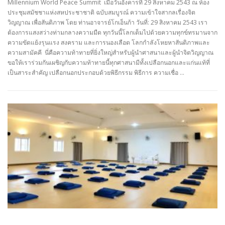
Millennium World Peace Summit เมื่อวันอังคารที่ 29 สิงหาคม 2543 ณ ห้อง
ประชุมสมัชชาแห่งสหประชาชาติ ฉบับสมบูรณ์ ความเข้าใจสากลเรื่องจิต
วิญญาณ เพื่อสันติภาพ โดย ท่านอาจารย์โกเอ็นก้า วันที่: 29 สิงหาคม 2543 เรา
ต้องการแสงสว่างท่ามกลางความมืด ทุกวันนี้โลกเต็มไปด้วยความทุกข์ทรมานจาก
ความขัดแย้งรุนแรง สงคราม และการนองเลือด โลกกำลังโหยหาสันติภาพและ
ความสามัคคี นี่คือความท้าทายที่ยิ่งใหญ่สำหรับผู้นำศาสนาและผู้นำจิตวิญญาณ
ขอให้เราร่วมกันเผชิญกับความท้าทายนี้ทุกศาสนามีทั้งเปลือกนอกและแก่นแท้ที่
เป็นสาระสำคัญ เปลือกนอกประกอบด้วยพิธีกรรม พิธีการ ความเชื่อ …