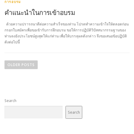
การอบรม
คําแนะนำในการเข้าอบรม
ด้วยความปรารถนาดีต่อความสำเร็จของท่าน โปรดทำความเข้าใจให้ตลอดก่อน
กรอกใบสมัครเพื่อขอเข้ารับการฝึกอบรม ขอให้การปฏิบัติวิปัสสนากรรมฐานของ
ท่านจงยังประโยชน์สูงสุดให้แก่ท่าน เพื่อให้บรรลุผลดังกล่าว จึงขอเสนอข้อปฏิบัติ
ดังต่อไปนี้
P
o
OLDER POSTS
s
t
s
n
Search
a
v
Search
i
g