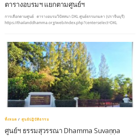
ตารางอบรมฯ แยกตามศูนย์ฯ
การเลือกตามศูนย์ ตารางอบรมวิปัสสนา DKL ศูนย์ธรรมกมลา (ปราจีนบุรี)
https://thailanddhamma.org/web/index.php?centerselect=DKL
ทั้งหมด
/
ศูนย์ปฏิบัติธรรม
ศูนย์ฯ ธรรมสุวรรณา Dhamma Suvaṇṇa