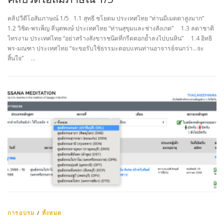
คลิปวีดีโอสัมภาษณ์ 1/5 1.1 สุทธี ชโยดม ประเทศไทย “ท่านมีเมตตาสูงมาก”
1.2 วิชิต-พรเพ็ญ ลีนุตพงษ์ ประเทศไทย “ท่านสุขุมและช่างสังเกต” 1.3 ลดาชาติ
ไทรงาม ประเทศไทย “อย่าสร้างสังขารชนิดที่กรีดตอกย้ำลงไปบนหิน” 1.4 อิทธิ
พร-มณฑา ประเทศไทย “จะขอรับใช้ธรรมะตอบแทนท่านอาจารย์จนกว่า…จะ
สิ้นใจ” …
การอบรม
/
ทั้งหมด