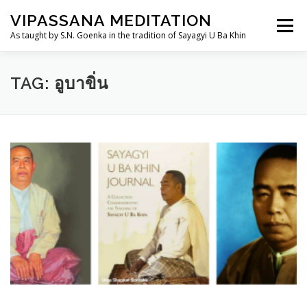
Skip
VIPASSANA MEDITATION
to
Menu
content
As taught by S.N. Goenka in the tradition of Sayagyi U Ba Khin
THAILANDDHAMMA.ORG
วิปัสสนากรรมฐาน
TAG:
อูบาขิ่น
การอบรม
อานาปานสติสำหรับเด็กและเยาวชน
TH
ประวัติ
ศูนย์ฯ/สถานที่