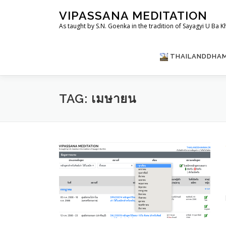
Skip
VIPASSANA MEDITATION
to
As taught by S.N. Goenka in the tradition of Sayagyi U Ba K
content
THAILANDDHA
TAG:
เมษายน