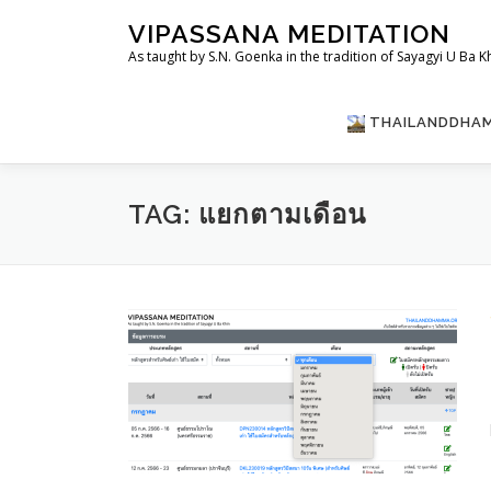
Skip
VIPASSANA MEDITATION
to
As taught by S.N. Goenka in the tradition of Sayagyi U Ba K
content
THAILANDDHA
TAG:
แยกตามเดือน