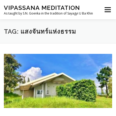
Skip
VIPASSANA MEDITATION
to
Menu
content
As taught by S.N. Goenka in the tradition of Sayagyi U Ba Khin
THAILANDDHAMMA.ORG
วิปัสสนากรรมฐาน
TAG:
แสงจันทร์แห่งธรรม
การอบรม
อานาปานสติสำหรับเด็กและเยาวชน
TH
ประวัติ
ศูนย์ฯ/สถานที่