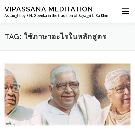
Skip
VIPASSANA MEDITATION
to
Menu
content
As taught by S.N. Goenka in the tradition of Sayagyi U Ba Khin
THAILANDDHAMMA.ORG
วิปัสสนากรรมฐาน
TAG:
ใช้ภาษาอะไรในหลักสูตร
การอบรม
อานาปานสติสำหรับเด็กและเยาวชน
TH
ประวัติ
ศูนย์ฯ/สถานที่