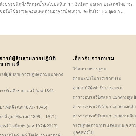
สังขารชนิดที่กรีดตอกย้ำลงไปบนหิน” 1.4 อิทธิพร-มณฑา ประเทศไทย “จะ
ขอรับใช้ธรรมะตอบแทนท่านอาจารย์จนกว่า…จะสิ้นใจ” 1.5 อุษณา …
จารย์ผู้สืบสายการปฏิบัติ
เกี่ยวกับการอบรม
นวทางนี้
วิปัสสนากรรมฐาน
ารย์ผู้สืบสายการปฏิบัติตามแนวทาง
คําแนะนำในการเข้าอบรม
คุณสมบัติผู้เข้ารับการอบรม
ารย์เลดี ซายาดอว์ (ค.ศ.1846-
ตารางอบรมวิปัสสนา แยกตามศูนย
ตารางอบรมวิปัสสนา แยกตามหลัก
าเท็ตจี (ค.ศ.1873- 1945)
ตารางอบรมวิปัสสนา แยกตามเดือ
าจี อูบาขิ่น (คศ.1899 – 1971)
การปฏิบัติอานาปานสติแบบย่อ สำห
ารย์โกเอ็นก้า (ค.ศ.1924-2013)
บุคคลทั่วไป
ารย์อิไลฉี เทวี โกเอ็นก้า (มาตาจี)