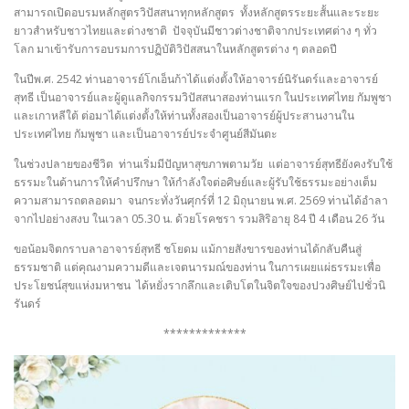
สามารถเปิดอบรมหลักสูตรวิปัสสนาทุกหลักสูตร ทั้งหลักสูตรระยะสั้นและระยะ
ยาวสำหรับชาวไทยและต่างชาติ ปัจจุบันมีชาวต่างชาติจากประเทศต่าง ๆ ทั่ว
โลก มาเข้ารับการอบรมการปฏิบัติวิปัสสนาในหลักสูตรต่าง ๆ ตลอดปี
ในปีพ.ศ. 2542 ท่านอาจารย์โกเอ็นก้าได้แต่งตั้งให้อาจารย์นิรันดร์และอาจารย์
สุทธี เป็นอาจารย์และผู้ดูแลกิจกรรมวิปัสสนาสองท่านแรก ในประเทศไทย กัมพูชา
และเกาหลีใต้ ต่อมาได้แต่งตั้งให้ท่านทั้งสองเป็นอาจารย์ผู้ประสานงานใน
ประเทศไทย กัมพูชา และเป็นอาจารย์ประจำศูนย์สีมันตะ
ในช่วงปลายของชีวิต ท่านเริ่มมีปัญหาสุขภาพตามวัย แต่อาจารย์สุทธียังคงรับใช้
ธรรมะในด้านการให้คำปรึกษา ให้กำลังใจต่อศิษย์และผู้รับใช้ธรรมะอย่างเต็ม
ความสามารถตลอดมา จนกระทั่งวันศุกร์ที่ 12 มิถุนายน พ.ศ. 2569 ท่านได้อำลา
จากไปอย่างสงบ ในเวลา 05.30 น. ด้วยโรคชรา รวมสิริอายุ 84 ปี 4 เดือน 26 วัน
ขอน้อมจิตกราบลาอาจารย์สุทธี ชโยดม แม้กายสังขารของท่านได้กลับคืนสู่
ธรรมชาติ แต่คุณงามความดีและเจตนารมณ์ของท่าน ในการเผยแผ่ธรรมะเพื่อ
ประโยชน์สุขแห่งมหาชน ได้หยั่งรากลึกและเติบโตในจิตใจของปวงศิษย์ไปชั่วนิ
รันดร์
*************