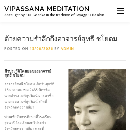
Skip
VIPASSANA MEDITATION
to
Menu
content
As taught by S.N. Goenka in the tradition of Sayagyi U Ba Khin
THAILANDDHAMMA.ORG
วิปัสสนากรรมฐาน
ด้วยความรำลึกถึงอาจารย์สุทธี ชโยดม
POSTED ON
13/06/2026
BY
ADMIN
การอบรม
อานาปานสติสำหรับเด็กและเยาวชน
TH
ชีวประวัติโดยย่อของอาจารย์
สุทธี ชโยดม
ประวัติ
ศูนย์ฯ/สถานที่
อาจารย์สุทธี ชโยดม เกิดวันศุกร์ที่
16 มกราคม พ.ศ 2485 บิดาชื่อ
นายดำรง วงศ์สุรวัฒน์ มารดาชื่อ
นางผะอบ วงศ์สุรวัฒน์ เกิดที่
จังหวัดนครราชสีมา
ท่านเข้ารับการศึกษาที่โรงเรียน
สุรนารี โรงเรียนสตรีประจำ
จังหวัดนครราชสีมา และที่