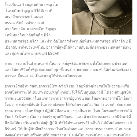
โรงเรียนเตรียมอุดมศึกษา พญาไท
ในระดับปริญญาตรีได้ศึกษาที่
คณะอักษรศาสตร์ แผนก
บรรณารักษ์ จุฬาลงกรณ์
มหาวิทยาลัย และระดับปริญญา
โทที่ มหาวิทยาลัยพิตต์สเบิร์ก
ประเทศสหรัฐอเมริกา และท่านถือโอกาสทำงานต่อที่ประเทศสหรัฐอเมริกาอีก 2 ปี
เมื่อกลับมาถึงประเทศไทย อาจารย์สุทธีได้ทำงานกับองค์กรต่างประเทศหลายแห่ง
และสุดท้ายได้ทำงานที่ UN ESCAP
จากภาระงานในตำแหน่ง ทำให้อาจารย์สุทธีต้องเดินทางทั้งในและต่างประเทศ
และได้พบชีวิตทั้งที่สูงสุดและต่ำสุด ทั้งคนร่ำรวยและยากจน ทำให้เห็นอนิจจังและ
ความเปลี่ยนแปลง เป็นสาเหตุให้ท่านสนใจธรรมะ
อาจารย์สุทธี สมรสกับอาจารย์นิรันดร์ ชโยดม โดยที่ต่างฝ่ายสนใจในธรรมะหรือ
อาจเป็นเพราะได้เคยประกอบเหตุนี้มาก่อน จึงได้เป็นคู่บุญบารมี ได้ร่วมกันบุกเบิก
การเผยแผ่วิปัสสนาในแนวทางท่านอาจารย์อูบาขิ่น สอนโดยท่านอาจารย์โกเอ็นก้า
โดยอาจารย์สุทธีสันทัดในภาษาอังกฤษ ได้รับผิดชอบเกี่ยวกับการแปลคำสอน และ
ธรรมบรรยายในหลักสูตรปฏิบัติวิปัสสนาต่าง ๆ เป็นภาษาไทย ในขณะที่อาจารย์นิ
รันดร์ รับผิดชอบในการก่อสร้างศูนย์วิปัสสนา และด้วยเสียงของอาจารย์นิรันดร์ที่
มีพลังให้แรงบันดาลใจต่อผู้ปฏิบัติ ทำให้ท่านอาจารย์โกเอ็นก้าได้คัดเลือกอาจารย์
นิรันดร์ ให้เป็นผู้บันทึกเสียงภาษาไทยในคำสอนและธรรมบรรยายภาษาไทย ท่าน
ทั้งสองได้ร่วมกันสร้างศูนย์วิปัสสนารวม 10 แห่งในประเทศไทย และประเทศไทย